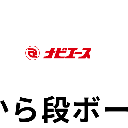
から
段ボ