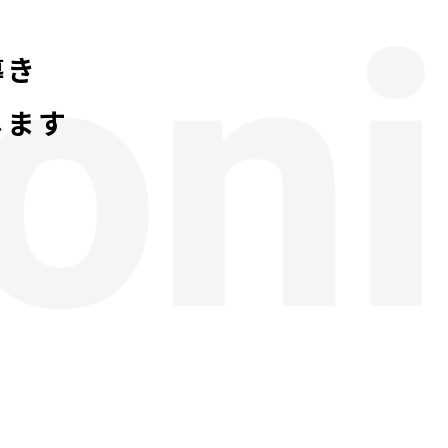
導き
します