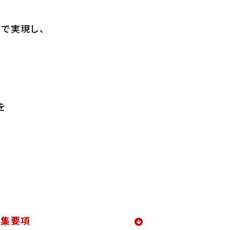
ルで実現し、
を
募集要項