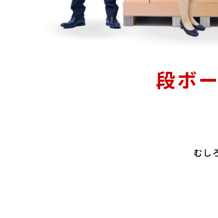
段ボ
むし