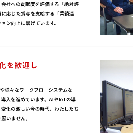
、会社への貢献度を評価する「絶対評
績に応じた賞与を支給する「業績連
ション向上に繋げています。
化を歓迎し
 365や様々なワークフローシステムな
導入を進めています。AIやIoTの導
、変化の激しい今の時代、わたしたち
を厭いません。