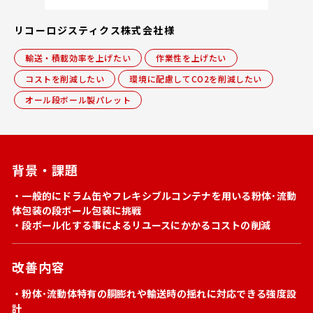
リコーロジスティクス株式会社様
輸送・積載効率を上げたい
作業性を上げたい
コストを削減したい
環境に配慮してCO2を削減したい
オール段ボール製パレット
背景・課題
・一般的にドラム缶やフレキシブルコンテナを用いる粉体･流動
体包装の段ボール包装に挑戦
・段ボール化する事によるリユースにかかるコストの削減
改善内容
・粉体･流動体特有の胴膨れや輸送時の揺れに対応できる強度設
計