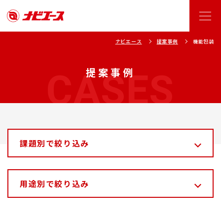
ナビエース
提案事例
機能包装
CASES
提案事例
課題別で絞り込み
重いものを梱包したい
用途別で絞り込み
輸送・積載効率を上げたい
作業性を上げたい
重量物包装