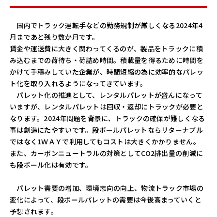
国内でトラック運転手などの勤務規制が厳しくなる2024年4
月まであと残り数か月です。
賃金や運送費に大きく関わってくるのが、製品をトラックに積
み込むまでの荷待ち・荷詰め時間。積載量を得るために時間を
かけて手積みしていた企業が、時間短縮の為に効率的なパレッ
ト化を取り入れるようになってきています。
パレット化の推進として、レンタルパレットが盛んになって
いますが、レンタルパレットは回収・返却にトラックが必要と
なります。2024年問題を背景に、トラックの確保が難しくなる
事は創造にたやすいです。段ボールパレットならリターナブル
ではなく1ＷＡＹで利用してもコストは大きくかかりません。
また、カーボンニュートラルの対策としてCO2排出量の削減に
も段ボール化は有効です。
パレット需要の増加、環境志向の向上、物流トラック市場の
変化によって、段ボールパレットの需要は今後高まっていくと
予想されます。