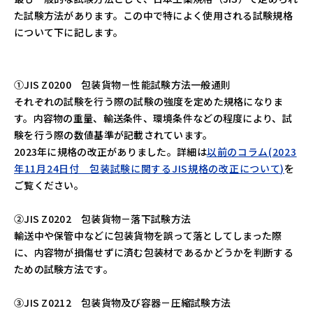
た試験方法があります。この中で特によく使用される試験規格
について下に記します。
➀JIS Z0200 包装貨物－性能試験方法一般通則
それぞれの試験を行う際の試験の強度を定めた規格になりま
す。内容物の重量、輸送条件、環境条件などの程度により、試
験を行う際の数値基準が記載されています。
2023年に規格の改正がありました。詳細は
以前のコラム
(
2023
年11月24日付 包装試験に関するJIS規格の改正について
)
を
ご覧ください。
➁JIS Z0202 包装貨物－落下試験方法
輸送中や保管中などに包装貨物を誤って落としてしまった際
に、内容物が損傷せずに済む包装材であるかどうかを判断する
ための試験方法です。
➂JIS Z0212 包装貨物及び容器－圧縮試験方法