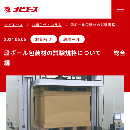
ナビエース
お知らせ・コラム
段ボール包装材の試験規格につ
いて ―総合編―
お知らせ
段ボール
2024.06.06
段ボール包装材の試験規格について ―総合
編―