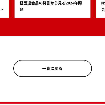
経団連会長の発言から見る2024年問
N
賞
題
会
一覧に戻る