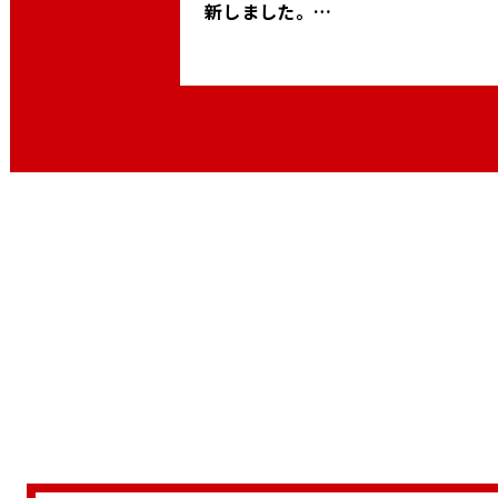
新しました。
【中途採用（東海エリア）、中途採
（関東エリア）】