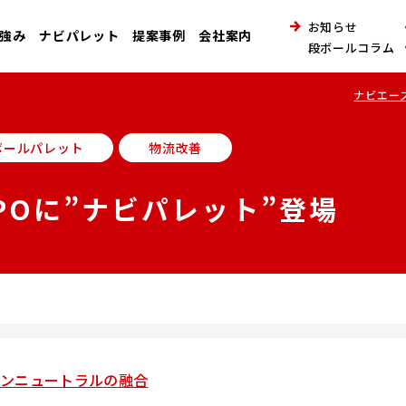
お知らせ
強み
ナビパレット
提案事例
会社案内
段ボールコラム
ナビエー
ボールパレット
物流改善
POに”ナビパレット”登場
ボンニュートラルの融合