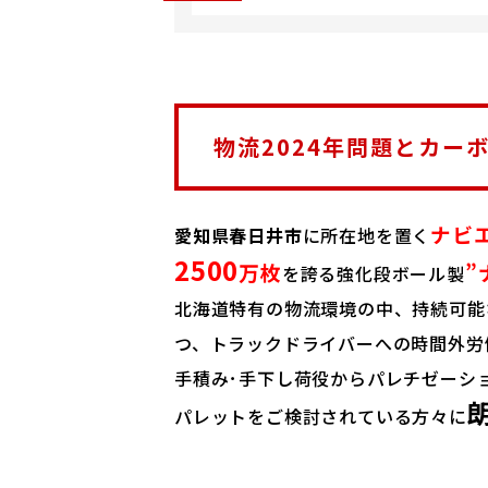
物流2024年問題とカー
ナビ
愛知県春日井市
に所在地を置く
2500
万枚
”
を誇る強化段ボール製
北海道特有の物流環境の中、持続可能
つ、トラックドライバーへの時間外労
手積み･手下し荷役からパレチゼーシ
パレットをご検討されている方々に