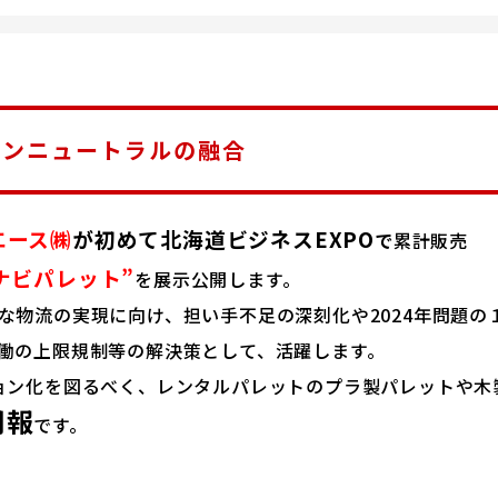
ボンニュートラルの融合
エース㈱
が初めて北海道ビジネス
EXPO
で
累計販売
ナビパレット
”
を展示公開します。
な物流の実現に向け、担い手不足の深刻化や2024年問題の
働の上限規制等の解決策として、活躍します。
ョン化を図るべく、レンタルパレットのプラ製パレットや木
朗報
です。