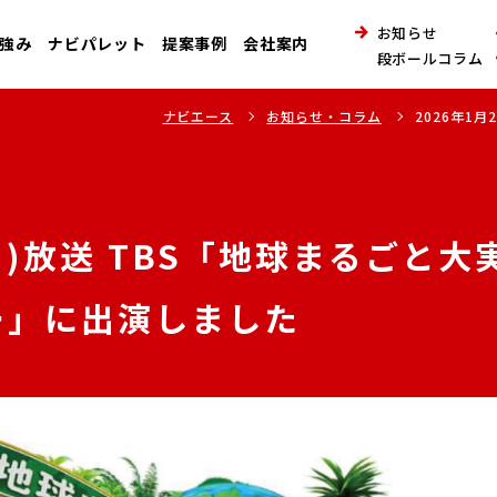
お知らせ
強み
ナビパレット
提案事例
会社案内
段ボールコラム
ナビエース
お知らせ・コラム
2026年1
演しました
(日)放送 TBS「地球まるごと
ー」に出演しました