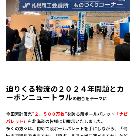
迫りくる物流の２０２４年問題とカ
ーボンニュートラル
の融合
をテーマに
今回累計販売
“
２，５００万枚”
を誇る段ボールパレット
「
ナビ
パレット」
を北海道の皆様に初展示いたしました。
多くの方々は、初めて段ボールパレットを手にしながら、「何
㎏まで積載できますか」「段ボールで本当に運べますか」など